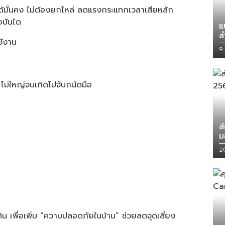
ด้มั่นคง ไม่ต้องยกไหล่ ลดแรงกระแทกเวลาเสียหลัก
อบันได
แ
ส
โ
9
ไม่ใหญ่จนเกิดไปจับถนัดมือ
ส
ม
2
ิน เพื่อเพิ่ม “ความปลอดภัยในบ้าน” ช่วยลดจุดเสี่ยง