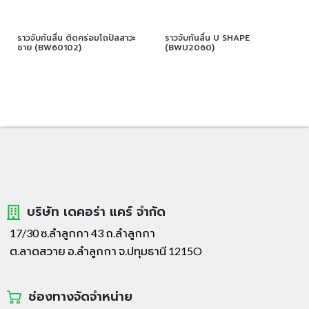
ราวจับกันลื่น ติดคร่อมโถปัสสาวะ
ราวจับกันลื่น U SHAPE
ชาย (BW60102)
(BWU2060)
บริษัท เดคอร่า แคร์ จำกัด
17/30 ซ.ลำลูกกา 43 ถ.ลำลูกกา
ต.ลาดสวาย อ.ลำลูกกา จ.ปทุมธานี 1215O
ช่องทางจัดจำหน่าย