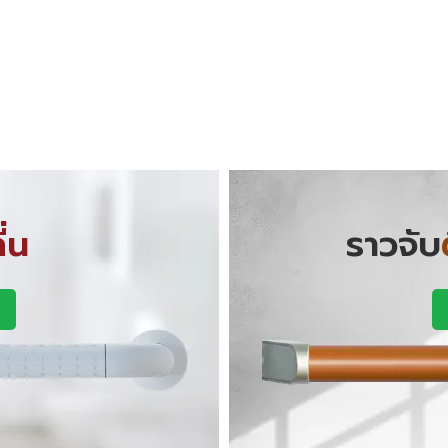
ื่น
ราวจับ