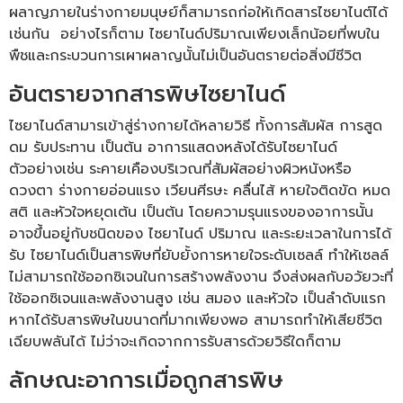
ผลาญภายในร่างกายมนุษย์ก็สามารถก่อให้เกิดสารไซยาไนต์ได้
เช่นกัน อย่างไรก็ตาม ไซยาไนด์ปริมาณเพียงเล็กน้อยที่พบใน
พืชและกระบวนการเผาผลาญนั้นไม่เป็นอันตรายต่อสิ่งมีชีวิต
อันตรายจากสารพิษไซยาไนด์
ไซยาไนด์สามารเข้าสู่ร่างกายได้หลายวิธี ทั้งการสัมผัส การสูด
ดม รับประทาน เป็นต้น อาการแสดงหลังได้รับไซยาไนด์
ตัวอย่างเช่น ระคายเคืองบริเวณที่สัมผัสอย่างผิวหนังหรือ
ดวงตา ร่างกายอ่อนแรง เวียนศีรษะ คลื่นไส้ หายใจติดขัด หมด
สติ และหัวใจหยุดเต้น เป็นต้น โดยความรุนแรงของอาการนั้น
อาจขึ้นอยู่กับชนิดของ ไซยาไนด์ ปริมาณ และระยะเวลาในการได้
รับ ไซยาไนด์เป็นสารพิษที่ยับยั้งการหายใจระดับเซลล์ ทำให้เซลล์
ไม่สามารถใช้ออกซิเจนในการสร้างพลังงาน จึงส่งผลกับอวัยวะที่
ใช้ออกซิเจนและพลังงานสูง เช่น สมอง และหัวใจ เป็นลำดับแรก
หากได้รับสารพิษในขนาดที่มากเพียงพอ สามารถทำให้เสียชีวิต
เฉียบพลันได้ ไม่ว่าจะเกิดจากการรับสารด้วยวิธีใดก็ตาม
ลักษณะอาการเมื่อถูกสารพิษ