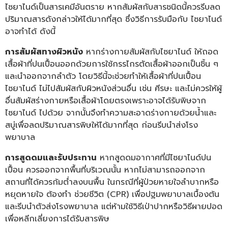
ไซยาไนด์เป็นสารเคมีอันตราย หากสัมผัสกับสารชนิดนี้ควรรีบลด
ปริมาณสารดังกล่าวให้ได้มากที่สุด ซึ่งวิธีการรับมือกับ ไซยาไนด์
อาจทำได้ ดังนี้
การสัมผัสทางผิวหนัง
หากร่างกายสัมผัสกับไซยาไนด์ ให้ถอด
เสื้อผ้าที่ปนเปื้อนออกด้วยการใช้กรรไกรตัดเสื้อผ้าออกเป็นชิ้น ๆ
และนำออกจากลำตัว โดยวิธีนี้จะช่วยทำให้เสื้อผ้าที่ปนเปื้อน
ไซยาไนด์ ไม่ไปสัมผัสกับผิวหนังส่วนอื่น เช่น ศีรษะ และไม่ควรให้ผู้
อื่นสัมผัสร่างกายหรือเสื้อผ้าโดยตรงเพราะอาจได้รับพิษจาก
ไซยาไนด์ ไปด้วย จากนั้นจึงทำความสะอาดร่างกายด้วยน้ำและ
สบู่เพื่อลดปริมาณสารพิษให้ได้มากที่สุด ก่อนรีบนำส่งโรง
พยาบาล
การสูดดมและรับประทาน
หากสูดดมอากาศที่มีไซยาไนด์ปน
เปื้อน ควรออกจากพื้นที่บริเวณนั้น หากไม่สามารถออกจาก
สถานที่ได้ควรก้มต่ำลงบนพื้น ในกรณีที่ผู้ป่วยหายใจลำบากหรือ
หยุดหายใจ ต้องทำ ช่วยชีวิต (CPR) เพื่อปฐมพยาบาลเบื้องต้น
และรีบนำตัวส่งโรงพยาบาล แต่ห้ามใช้วิธีเป่าปากหรือวิธีผายปอด
เพื่อหลีกเลี่ยงการได้รับสารพิษ