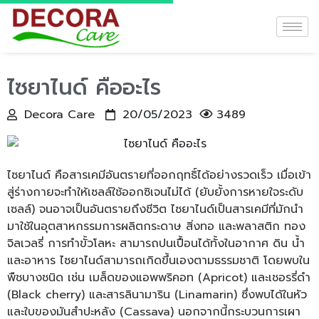
ไซยาไนด์ คืออะไร
Decora Care
20/05/2023
3489
ไซยาไนด์ คือสารเคมีอันตรายที่ออกฤทธิ์ได้อย่างรวดเร็ว เมื่อเข้า
สู่ร่างกายจะทำให้เซลล์ใช้ออกซิเจนไม่ได้ (ยับยั้งการหายใจระดับ
เซลล์) จนอาจเป็นอันตรายถึงชีวิต ไซยาไนด์เป็นสารเคมีที่มักนำ
มาใช้ในอุตสาหกรรมการผลิตกระดาษ สิ่งทอ และพลาสติก ทอง
จิลเวลรี่ การทำขั้วโลหะ สามารถปนเปื้อนได้ทั้งในอากาศ ดิน น้ำ
และอาหาร ไซยาไนด์สามารถเกิดขึ้นเองตามธรรมชาติ โดยพบใน
พืชบางชนิด เช่น เมล็ดของแอพพริคอท (Apricot) และเชอรรี่ดำ
(Black cherry) และสารลินามาริน (Linamarin) ซึ่งพบได้ในหัว
และใบของมันสำปะหลัง (Cassava) นอกจากนี้กระบวนการเผา